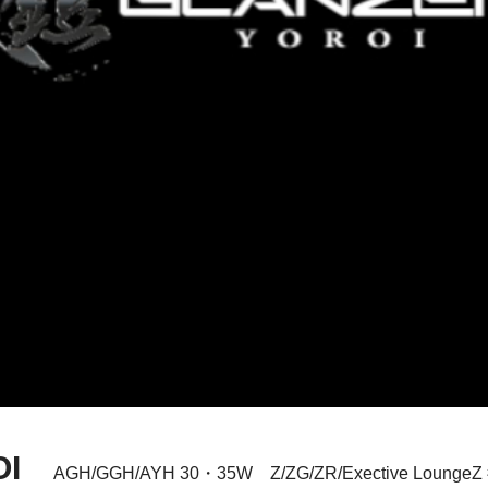
ROI
AGH/GGH/AYH 30・35W
Z/ZG/ZR/Exective LoungeZ