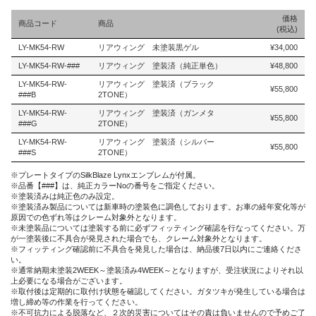
価格
商品コード
商品
(税込)
LY-MK54-RW
リアウィング 未塗装黒ゲル
¥
34,000
LY-MK54-RW-###
リアウィング 塗装済（純正単色）
¥
48,800
LY-MK54-RW-
リアウィング 塗装済（ブラック
¥
55,800
###B
2TONE）
LY-MK54-RW-
リアウィング 塗装済（ガンメタ
¥
55,800
###G
2TONE）
LY-MK54-RW-
リアウィング 塗装済（シルバー
¥
55,800
###S
2TONE）
※プレートタイプのSilkBlaze Lynxエンブレムが付属。
※品番【###】は、純正カラーNoの番号をご指定ください。
※塗装済みは純正色のみ設定。
※塗装済み製品については新車時の塗装色に調色しております。お車の経年変化等が
原因での色ずれ等はクレーム対象外となります。
※未塗装品については塗装する前に必ずフィッティング確認を行なってください。万
が一塗装後に不具合が発見された場合でも、クレーム対象外となります。
※フィッティング確認前に不具合を発見した場合は、納品後7日以内にご連絡くださ
い。
※通常納期未塗装2WEEK～塗装済み4WEEK～となりますが、受注状況によりそれ以
上必要になる場合がございます。
※取付後は定期的に取付け状態を確認してください。ガタツキが発生している場合は
増し締め等の作業を行ってください。
※不可抗力による脱落など、２次的災害についてはその責は負いませんので予めご了