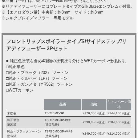
※品番【###】は、純正カラーNoの番号をご指定ください。
※リアディフューザーにはプレートタイプのSilkBlazeエンブレムが付属。
※【エアロダウン量】中央部：約3mm サイド：約3mm
※シルクブレイズマフラー 専用モデル
フロントリップスポイラー タイプS/サイドステップ/リ
アディフューザー 3Pセット
■ 純正色塗装を含め4種類の塗装塗り分けとWETカーボン仕様あり。
□純正単色
□純正・ブラック（202） ツートン
□純正・シルバー（1F7）ツートン
□純正・ガンメタ（YR562）ツートン
□WETカーボン
キャンペーン価
品番
価格
格
未塗装
TSR86MC-3P
¥
179,300
(税込)
¥
144,100
(税込)
純正単色
TSR86MC-3P-###
¥
239,800
(税込)
¥
204,600
(税込)
塗装済
[塗装品番]
純正・ブラックツートン
TSR86MC-3P-###B
¥
249,700
(税込)
¥
214,500
(税込)
塗装済
[塗装品番]