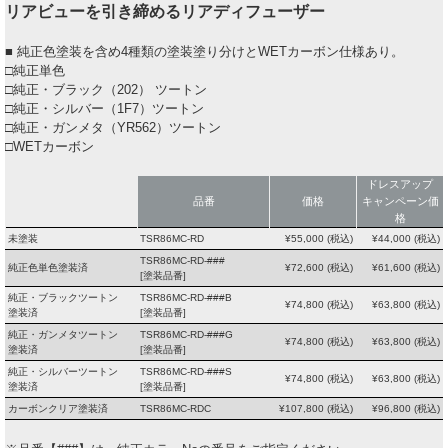
リアビューを引き締めるリアディフューザー
■ 純正色塗装を含め4種類の塗装塗り分けとWETカーボン仕様あり。
□純正単色
□純正・ブラック（202） ツートン
□純正・シルバー（1F7）ツートン
□純正・ガンメタ（YR562）ツートン
□WETカーボン
ドレスアップ
品番
価格
キャンペーン価
格
未塗装
TSR86MC-RD
¥
55,000
(税込)
¥
44,000
(税込)
TSR86MC-RD-###
純正色単色塗装済
¥
72,600
(税込)
¥
61,600
(税込)
[塗装品番]
純正・ブラックツートン
TSR86MC-RD-###B
¥
74,800
(税込)
¥
63,800
(税込)
塗装済
[塗装品番]
純正・ガンメタツートン
TSR86MC-RD-###G
¥
74,800
(税込)
¥
63,800
(税込)
塗装済
[塗装品番]
純正・シルバーツートン
TSR86MC-RD-###S
¥
74,800
(税込)
¥
63,800
(税込)
塗装済
[塗装品番]
カーボンクリア塗装済
TSR86MC-RDC
¥
107,800
(税込)
¥
96,800
(税込)