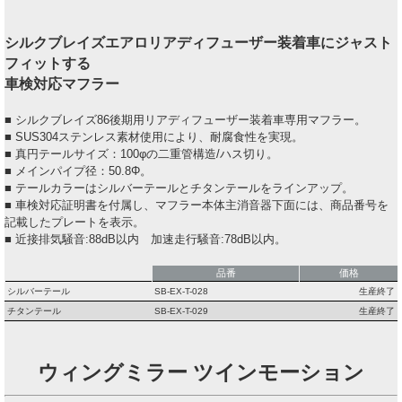
シルクブレイズエアロリアディフューザー装着車にジャスト
フィットする
車検対応マフラー
■ シルクブレイズ86後期用リアディフューザー装着車専用マフラー。
■ SUS304ステンレス素材使用により、耐腐食性を実現。
■ 真円テールサイズ：100φの二重管構造/ハス切り。
■ メインパイプ径：50.8Φ。
■ テールカラーはシルバーテールとチタンテールをラインアップ。
■ 車検対応証明書を付属し、マフラー本体主消音器下面には、商品番号を
記載したプレートを表示。
■ 近接排気騒音:88dB以内 加速走行騒音:78dB以内。
品番
価格
シルバーテール
SB-EX-T-028
生産終了
チタンテール
SB-EX-T-029
生産終了
ウィングミラー ツインモーション