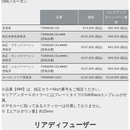
□WETカーボン
ドレスアップ
品番
価格
キャンペーン価
格
未塗装
TSR86MC-SS
¥
74,800
(税込)
¥
60,500
(税込)
TSR86MC-SS-###
純正色単色塗装済
¥
102,300
(税込)
¥
88,000
(税込)
[塗装品番]
純正・ブラックツートン
TSR86MC-SS-###B
¥
107,800
(税込)
¥
93,500
(税込)
塗装済
[塗装品番]
純正・ガンメタツートン
TSR86MC-SS-###G
¥
107,800
(税込)
¥
93,500
(税込)
塗装済
[塗装品番]
純正・シルバーツートン
TSR86MC-SS-###S
¥
107,800
(税込)
¥
93,500
(税込)
塗装済
[塗装品番]
カーボンクリア塗装済
TSR86MC-SSC
¥
132,000
(税込)
¥
118,800
(税込)
※品番【###】は、純正カラーNoの番号をご指定ください。
※リアアンダースポイラーにはプレートタイプのSilkBlazeエンブレムが付
属。
※デモカーに貼ってあるステッカーは付属しておりません。
※【エアロダウン量】約25mm
リアディフューザー