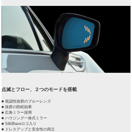
点滅とフロー、２つのモードを搭載
■ 視認性抜群のブルーレンズ
■ 抜群の防眩効果
■ 広角ミラー採用
■ ハウジング一体式ミラー
■ SilkBlazeロゴ入り
■ ドレスアップと安全性の両立