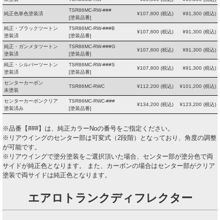
TSR86MC-RW-###
純正色単色塗装済
¥
107,800
(税込)
¥
91,300
(税込)
[塗装品番]
純正・ブラックツートン
TSR86MC-RW-###B
¥
107,800
(税込)
¥
91,300
(税込)
塗装済
[塗装品番]
純正・ガンメタツートン
TSR86MC-RW-###G
¥
107,800
(税込)
¥
91,300
(税込)
塗装済
[塗装品番]
純正・シルバーツートン
TSR86MC-RW-###S
¥
107,800
(税込)
¥
91,300
(税込)
塗装済
[塗装品番]
センターカーボン
TSR86MC-RWC
¥
112,200
(税込)
¥
101,200
(税込)
未塗装
センターカーボンクリア
TSR86MC-RWC-###
¥
134,200
(税込)
¥
123,200
(税込)
塗装済み
[塗装品番]
※品番【###】は、純正カラーNoの番号をご指定ください。
※リアウイングのセンター部は可変式（2段階）となっており、角度の調整
が可能です。
※リアウイングで塗分塗装をご選択頂いた場合、センター部が塗分色で両
サイドが純正色となります。 また、カーボンの場合はセンター部がクリア
塗装で両サイドは純正色となります。
エアロトランクディフレクター