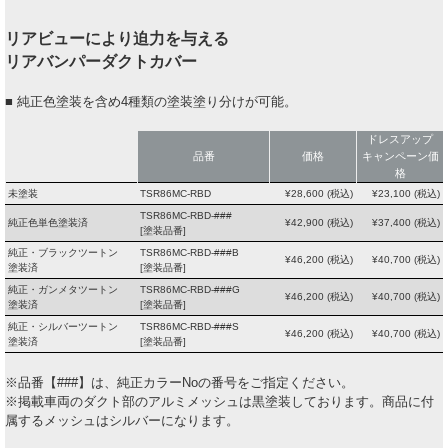
リアビューにより迫力を与える
リアバンパーダクトカバー
■ 純正色塗装を含め4種類の塗装塗り分けが可能。
ドレスアップ
品番
価格
キャンペーン価
格
未塗装
TSR86MC-RBD
¥
28,600
(税込)
¥
23,100
(税込)
TSR86MC-RBD-###
純正色単色塗装済
¥
42,900
(税込)
¥
37,400
(税込)
[塗装品番]
純正・ブラックツートン
TSR86MC-RBD-###B
¥
46,200
(税込)
¥
40,700
(税込)
塗装済
[塗装品番]
純正・ガンメタツートン
TSR86MC-RBD-###G
¥
46,200
(税込)
¥
40,700
(税込)
塗装済
[塗装品番]
純正・シルバーツートン
TSR86MC-RBD-###S
¥
46,200
(税込)
¥
40,700
(税込)
塗装済
[塗装品番]
※品番【###】は、純正カラーNoの番号をご指定ください。
※掲載車両のダクト部のアルミメッシュは黒塗装しております。商品に付
属するメッシュはシルバーになります。