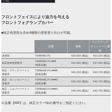
フロントフェイスにより迫力を与える
フロントフォグランプカバー
■純正色塗装を含め4種類の塗装塗り分けが可能。
ドレスアップ
品番
価格
キャンペーン価
格
未塗装
TSR86MC-FC
¥
28,600
(税込)
¥
23,100
(税込)
TSR86MC-FC-###
純正色単色塗装済
¥
42,900
(税込)
¥
37,400
(税込)
[塗装品番]
純正・ブラックツートン
TSR86MC-FC-###B
¥
46,200
(税込)
¥
40,700
(税込)
塗装済
[塗装品番]
純正・ガンメタツートン
TSR86MC-FC-###G
¥
46,200
(税込)
¥
40,700
(税込)
塗装済
[塗装品番]
純正・シルバーツートン
TSR86MC-FC-###S
¥
46,200
(税込)
¥
40,700
(税込)
塗装済
[塗装品番]
※品番【###】は、純正カラーNoの番号をご指定ください。