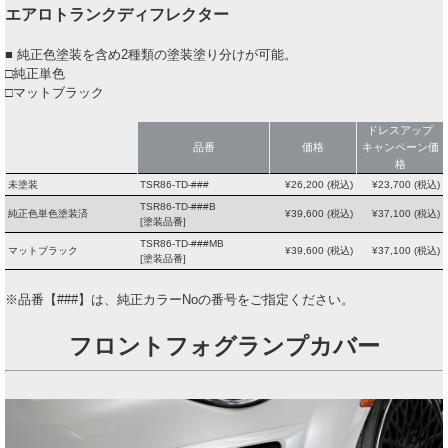
エアロトランクディフレクター
■ 純正色塗装を含め2種類の塗装塗り分けが可能。
□純正単色
□マットブラック
ドレスアップ
品番
価格
キャンペーン価
格
未塗装
TSR86-TD-###
¥
26,200
(税込)
¥
23,700
(税込)
TSR86-TD-###B
純正色単色塗装済
¥
39,600
(税込)
¥
37,100
(税込)
[塗装品番]
TSR86-TD-###MB
マットブラック
¥
39,600
(税込)
¥
37,100
(税込)
[塗装品番]
※品番【###】は、純正カラーNoの番号をご指定ください。
フロントフォグランプカバー