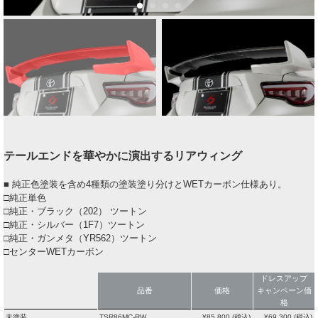
テールエンドを華やかに演出するリアウィング
■ 純正色塗装を含め4種類の塗装塗り分けとWETカーボン仕様あり。
□純正単色
□純正・ブラック（202） ツートン
□純正・シルバー（1F7）ツートン
□純正・ガンメタ（YR562）ツートン
□センターWETカーボン
ドレスアップ
品番
価格
キャンペーン価
格
未塗装
TSR86MC-RW
¥
85,800
(税込)
¥
69,300
(税込)