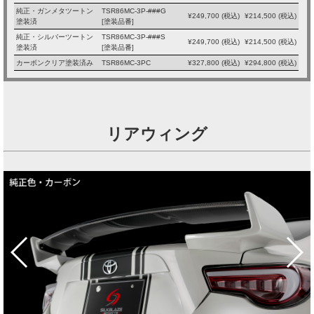
純正・ガンメタツートン
TSR86MC-3P-###G
¥
249,700
(税込)
¥
214,500
(税込)
塗装済
[塗装品番]
純正・シルバーツートン
TSR86MC-3P-###S
¥
249,700
(税込)
¥
214,500
(税込)
塗装済
[塗装品番]
カーボンクリア塗装済み
TSR86MC-3PC
¥
327,800
(税込)
¥
294,800
(税込)
リアウィング