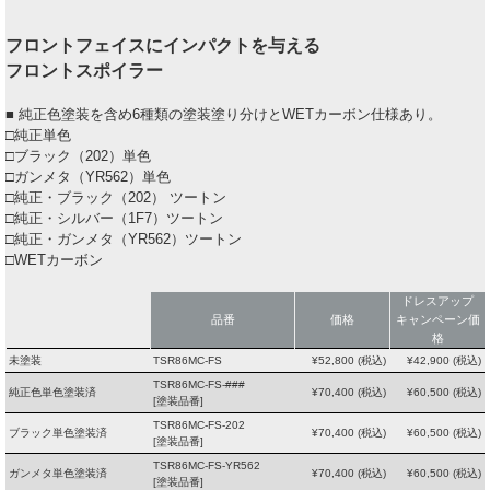
フロントフェイスにインパクトを与える
フロントスポイラー
■ 純正色塗装を含め6種類の塗装塗り分けとWETカーボン仕様あり。
□純正単色
□ブラック（202）単色
□ガンメタ（YR562）単色
□純正・ブラック（202） ツートン
□純正・シルバー（1F7）ツートン
□純正・ガンメタ（YR562）ツートン
□WETカーボン
ドレスアップ
品番
価格
キャンペーン価
格
未塗装
TSR86MC-FS
¥
52,800
(税込)
¥
42,900
(税込)
TSR86MC-FS-###
純正色単色塗装済
¥
70,400
(税込)
¥
60,500
(税込)
[塗装品番]
TSR86MC-FS-202
ブラック単色塗装済
¥
70,400
(税込)
¥
60,500
(税込)
[塗装品番]
TSR86MC-FS-YR562
ガンメタ単色塗装済
¥
70,400
(税込)
¥
60,500
(税込)
[塗装品番]