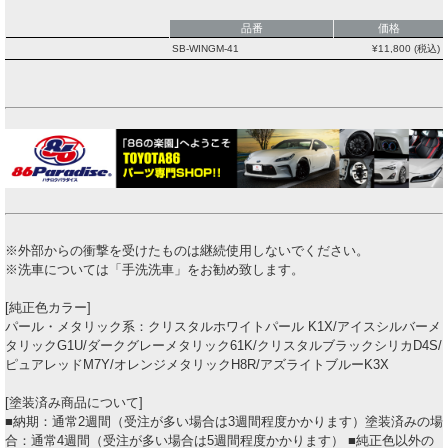
品番
価格
SB-WINGM-41
¥
11,800
(税込)
※外部からの衝撃を受けたものは継続使用しないでください。
※洗車については「手洗洗車」をお勧め致します。
[純正色カラー]
パール・メタリック系：クリスタルホワイトパール K1X/アイスシルバーメ
タリックG1U/ダークグレーメタリック61K/クリスタルブラックシリカD4S/
ピュアレッドM7Y/オレンジメタリックH8R/アズライトブルーK3X
[塗装済み商品について]
■納期：通常2週間（受注が多い場合は3週間程度かかります）塗装済みの場
合：通常4週間（受注が多い場合は5週間程度かかります） ■純正色以外の