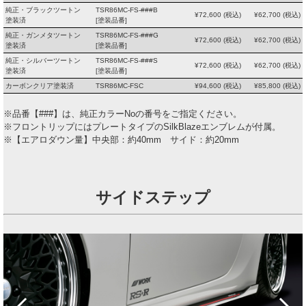
純正・ブラックツートン
TSR86MC-FS-###B
¥
72,600
(税込)
¥
62,700
(税込)
塗装済
[塗装品番]
純正・ガンメタツートン
TSR86MC-FS-###G
¥
72,600
(税込)
¥
62,700
(税込)
塗装済
[塗装品番]
純正・シルバーツートン
TSR86MC-FS-###S
¥
72,600
(税込)
¥
62,700
(税込)
塗装済
[塗装品番]
カーボンクリア塗装済
TSR86MC-FSC
¥
94,600
(税込)
¥
85,800
(税込)
※品番【###】は、純正カラーNoの番号をご指定ください。
※フロントリップにはプレートタイプのSilkBlazeエンブレムが付属。
※【エアロダウン量】中央部：約40mm サイド：約20mm
サイドステップ