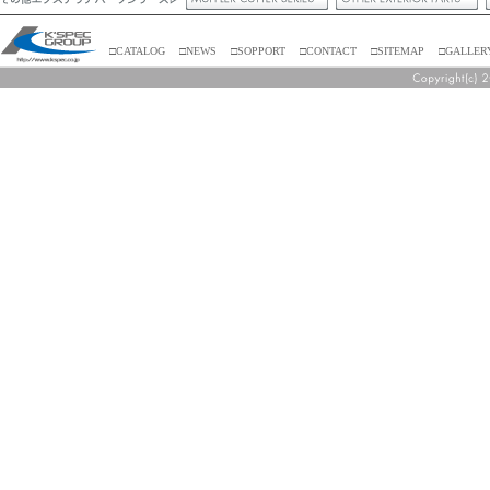
□CATALOG
□NEWS
□SOPPORT
□CONTACT
□SITEMAP
□GALLER