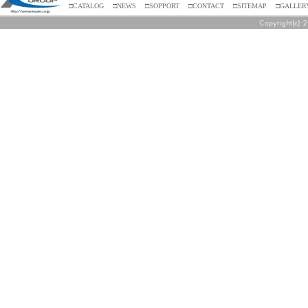
□CATALOG
□NEWS
□SOPPORT
□CONTACT
□SITEMAP
□GALLER